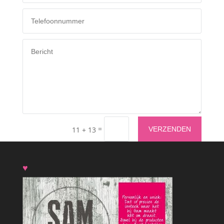
=
VERZENDEN
11 + 13
♥