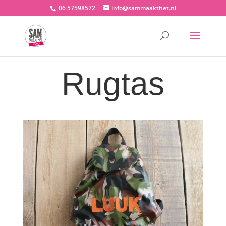
06 57598572
info@sammaakthet.nl
Rugtas